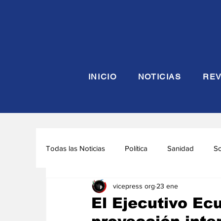
INICIO
NOTICIAS
REV
Todas las Noticias
Política
Sanidad
S
vicepress org
23 ene
Seguridad y Defensa
Turismo
Interna
El Ejecutivo Ec