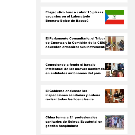
ón
El ejecutivo busca cubrir 15 plazas
vacantes en el Laboratorio
Bromatológico de Basupú
El Parlamento Comunitario, el Tribunal
de Cuentas y la Comisión de la CEMAC
acuerdan armonizar sus instrumentos
jurídicos
Conociendo a fondo el bagaje
intelectual de los nuevos nombrados
en entidades autónomas del país ‎
El Gobierno endurece las
inspecciones sanitarias y ordena
revisar todas las licencias de
farmacias y clínicas
China forma a 21 profesionales
sanitarios de Guinea Ecuatorial en
gestión hospitalaria