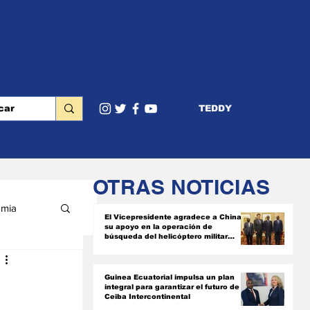
TEDDY
OTRAS NOTICIAS
mia
El Vicepresidente agradece a China
su apoyo en la operación de
búsqueda del helicóptero militar
siniestrado
RIOR
Guinea Ecuatorial impulsa un plan
integral para garantizar el futuro de
Ceiba Intercontinental