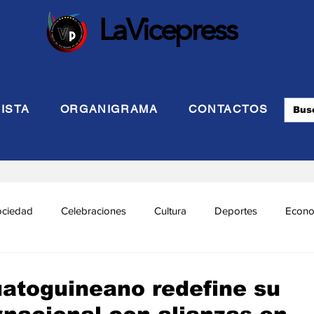
LaVicepress
ISTA
ORGANIGRAMA
CONTACTOS
ociedad
Celebraciones
Cultura
Deportes
Econo
cional
Politca Exterior
Educación
Justicia
INTE
uatoguineano redefine su