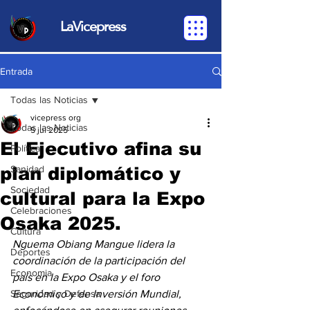
LaVicepress
Entrada
Todas las Noticias
vicepress org
Todas las Noticias
5 jul 2025
El Ejecutivo afina su
Política
plan diplomático y
Sanidad
Sociedad
cultural para la Expo
Celebraciones
Osaka 2025.
Cultura
Nguema Obiang Mangue lidera la 
Deportes
coordinación de la participación del 
Economia
país en la Expo Osaka y el foro 
Seguridad y Defensa
Económico y de Inversión Mundial, 