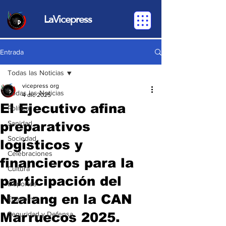
LaVicepress
Entrada
Todas las Noticias
vicepress org
Todas las Noticias
4 dic 2025
El Ejecutivo afina
Política
preparativos
Sanidad
Sociedad
logísticos y
Celebraciones
financieros para la
Cultura
participación del
Deportes
Nzalang en la CAN
Economia
Marruecos 2025.
Seguridad y Defensa