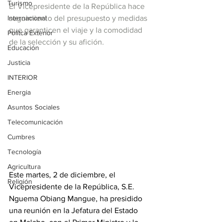
Turismo
El Vicepresidente de la República hace 
Internacional
seguimiento del presupuesto y medidas 
que garanticen el viaje y la comodidad 
Politca Exterior
de la selección y su afición.
Educación
Justicia
INTERIOR
Energia
Asuntos Sociales
Telecomunicación
Cumbres
Tecnología
Agricultura
Este martes, 2 de diciembre, el 
Religión
Vicepresidente de la República, S.E. 
Nguema Obiang Mangue, ha presidido 
una reunión en la Jefatura del Estado 