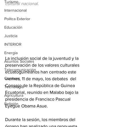
Turismo
cultural nacional.
Internacional
Politca Exterior
Educación
Justicia
INTERIOR
Energia
La inclusión social de la juventud y la 
Asuntos Sociales
preservación de los valores culturales 
Telecomunicación
ecuatoguineanos han centrado este 
Cumbres
viernes, 11 de mayo, los debates  del 
Consejo de la República de Guinea 
Tecnología
Ecuatorial, reunido en Malabo bajo la 
Agricultura
presidencia de Francisco Pascual 
Religión
Eyegue Obama Asue.
Durante la sesión, los miembros del 
órgano han analizado una propuesta 