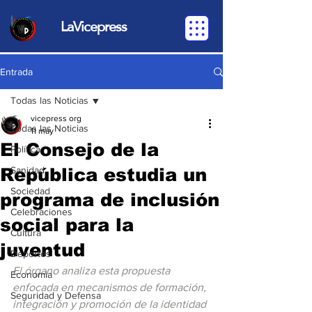
LaVicepress
Entrada
Todas las Noticias
vicepress org
Todas las Noticias
11 may
El Consejo de la
Política
República estudia un
Sanidad
Sociedad
programa de inclusión
Celebraciones
social para la
Cultura
juventud
Deportes
El órgano analiza esta propuesta 
Economia
enfocada en mecanismos de formación, 
Seguridad y Defensa
integración y promoción de la identidad 