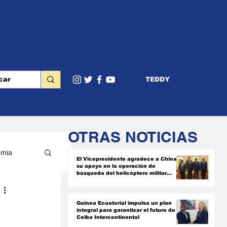
TEDDY
OTRAS NOTICIAS
mia
El Vicepresidente agradece a China
su apoyo en la operación de
búsqueda del helicóptero militar
siniestrado
RIOR
Guinea Ecuatorial impulsa un plan
integral para garantizar el futuro de
Ceiba Intercontinental