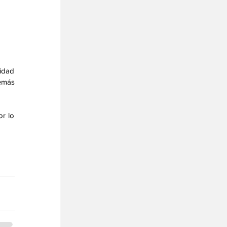
idad 
emás 
r lo 