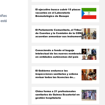
ón
El ejecutivo busca cubrir 15 plazas
vacantes en el Laboratorio
iñas 
Bromatológico de Basupú
está 
El Parlamento Comunitario, el Tribunal
de Cuentas y la Comisión de la CEMAC
acuerdan armonizar sus instrumentos
jurídicos
Conociendo a fondo el bagaje
intelectual de los nuevos nombrados
en entidades autónomas del país ‎
El Gobierno endurece las
inspecciones sanitarias y ordena
revisar todas las licencias de
farmacias y clínicas
China forma a 21 profesionales
sanitarios de Guinea Ecuatorial en
gestión hospitalaria