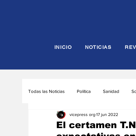
INICIO
NOTICIAS
REV
Todas las Noticias
Política
Sanidad
S
vicepress org
17 jun 2022
Seguridad y Defensa
Turismo
Interna
El certamen T.N