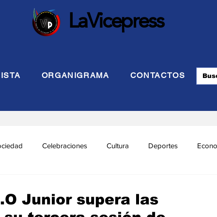
LaVicepress
ISTA
ORGANIGRAMA
CONTACTOS
ociedad
Celebraciones
Cultura
Deportes
Econo
cional
Politca Exterior
Educación
Justicia
INTE
.O Junior supera las