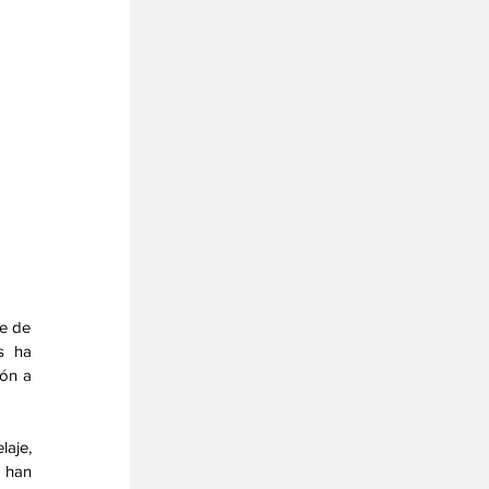
e de 
 ha 
ón a 
aje, 
 han 