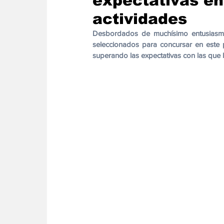
expectativas en
Energia
Asuntos Sociales
Telecomuni
actividades
Desbordados de muchísimo entusiasmo, 
seleccionados para concursar en este p
superando las expectativas con las que l