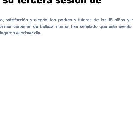
 su tercera sesión de
cación
Cumbres
Tecnología
Agricultura
Religi
satisfacción y alegría, los padres y tutores de los 18 niños y n
rimer certamen de belleza interna, han señalado que este evento 
legaron el primer día. 