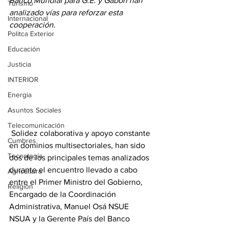
Banco Mundial para G.E. y Gabón han 
Turismo
analizado vías para reforzar esta 
Internacional
cooperación.
Politca Exterior
Educación
Justicia
INTERIOR
Energia
Asuntos Sociales
Telecomunicación
 Solidez colaborativa y apoyo constante 
Cumbres
en dominios multisectoriales, han sido 
Tecnología
dos de los principales temas analizados 
durante el encuentro llevado a cabo 
Agricultura
entre el Primer Ministro del Gobierno, 
Religión
Encargado de la Coordinación 
Administrativa, Manuel Osá NSUE 
NSUA y la Gerente País del Banco 