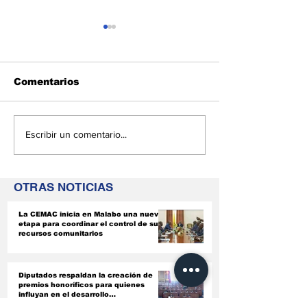
Comentarios
Guinea Ecuatorial
El ejecutivo 
Escribir un comentario...
recibe al presidente
conoce los p
del BADEA para abrir
mejorar en la
una nueva etapa de
empresas est
OTRAS NOTICIAS
colaboración
paraestatale
financiera
La CEMAC inicia en Malabo una nueva
etapa para coordinar el control de sus
recursos comunitarios
Diputados respaldan la creación de
premios honoríficos para quienes
influyan en el desarrollo
socioeconómico del país