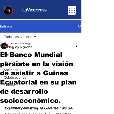
LaVicepress
Entrada
Todas las Noticias
vicepress org
Todas las Noticias
18 dic 2024
El Banco Mundial
Política
persiste en la visión
Sanidad
Sociedad
de asistir a Guinea
Celebraciones
Ecuatorial en su plan
Cultura
de desarrollo
Deportes
socioeconómico.
Economia
Seguridad y Defensa
El
Primer Ministro y la Gerente País del 