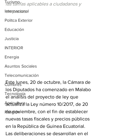
Turismo
las tarifas aplicables a ciudadanos y 
Internacional
empresas.
Politca Exterior
Educación
Justicia
INTERIOR
Energia
Asuntos Sociales
Telecomunicación
Este lunes, 20 de octubre, la Cámara de 
Cumbres
los Diputados ha comenzado en Malabo 
Tecnología
el análisis del proyecto de ley que 
Agricultura
actualiza la Ley número 10/2017, de 20 
de noviembre, con el fin de establecer 
Religión
nuevas tasas fiscales y precios públicos 
en la República de Guinea Ecuatorial. 
Las deliberaciones se desarrollan en el 