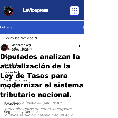
LaVicepress
Entrada
Todas las Noticias
vicepress org
Todas las Noticias
22 oct 2025
Diputados analizan la
Política
actualización de la
Sanidad
Sociedad
Ley de Tasas para
Celebraciones
modernizar el sistema
Cultura
tributario nacional.
Deportes
La reforma busca simplificar los 
Economia
procedimientos de cobro, incorporar 
Seguridad y Defensa
nuevos servicios y reducir en un 40% 