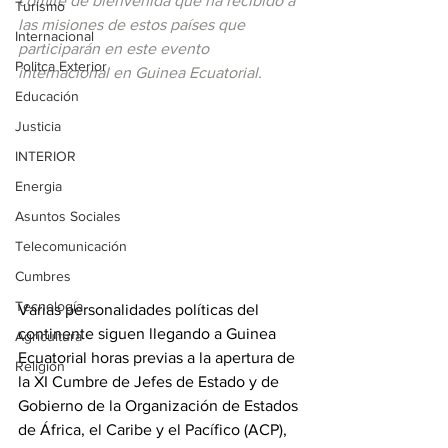
comité de bienvenida que ha recibido a 
Turismo
las misiones de estos países que 
Internacional
participarán en este evento 
Politca Exterior
internacional en Guinea Ecuatorial.
Educación
Justicia
INTERIOR
Energia
Asuntos Sociales
Telecomunicación
Cumbres
Tecnología
Varias personalidades políticas del 
continente siguen llegando a Guinea 
Agricultura
Ecuatorial horas previas a la apertura de 
Religión
la XI Cumbre de Jefes de Estado y de 
Gobierno de la Organización de Estados 
de África, el Caribe y el Pacífico (ACP), 