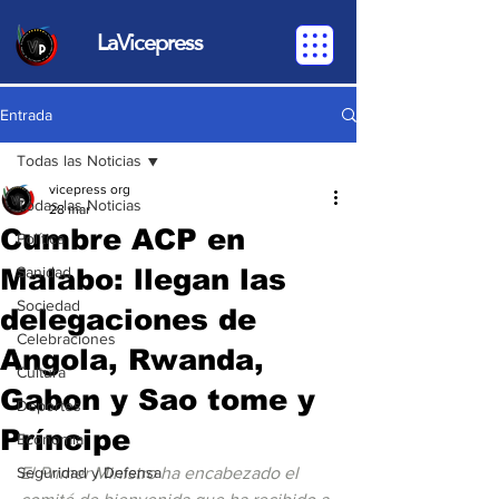
LaVicepress
Entrada
Todas las Noticias
vicepress org
Todas las Noticias
28 mar
Cumbre ACP en
Política
Malabo: llegan las
Sanidad
Sociedad
delegaciones de
Celebraciones
Angola, Rwanda,
Cultura
Gabon y Sao tome y
Deportes
Príncipe
Economia
Seguridad y Defensa
El Primer Ministro ha encabezado el 