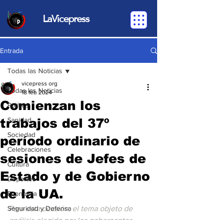
LaVicepress
Entrada
Todas las Noticias
vicepress org
Todas las Noticias
18 feb 2024
Comienzan los
Política
trabajos del 37º
Sanidad
Sociedad
período ordinario de
Celebraciones
sesiones de Jefes de
Cultura
Estado y de Gobierno
Deportes
de la UA.
Economia
Seguridad y Defensa
Para esta ocasión, el tema objeto de 