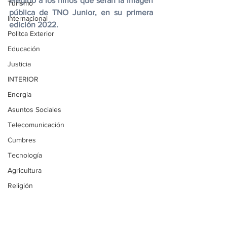
elegido a los niños que serán la imagen 
Turismo
pública de TNO Junior, en su primera 
Internacional
edición 2022.
Politca Exterior
Educación
Justicia
INTERIOR
Energia
Asuntos Sociales
Telecomunicación
Cumbres
Tecnología
Agricultura
Religión