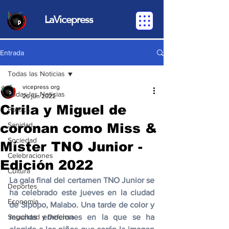
LaVicepress
Entrada
Todas las Noticias
vicepress org
Todas las Noticias
26 jun 2022
Cirila y Miguel de
Política
coronan como Miss &
Sanidad
Sociedad
Míster TNO Junior -
Celebraciones
Edición 2022
Cultura
La gala final del certamen TNO Junior se 
Deportes
ha celebrado este jueves en la ciudad 
Economia
de Sipopo, Malabo. Una tarde de color y 
Seguridad y Defensa
muchas emociones en la que se ha 