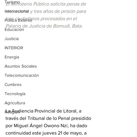
Turismo
El Ministerio Público solicita penas de 
Internacional
entre ocho y tres años de prisión para 
tres ciudadanos procesados en el 
Politca Exterior
Palacio de Justicia de Bomudi, Bata.
Educación
Justicia
INTERIOR
Energia
Asuntos Sociales
Telecomunicación
Cumbres
Tecnología
Agricultura
La Audiencia Provincial de Litoral, a 
Religión
través del Tribunal de lo Penal presidido 
por Miguel Ángel Owono Nzí, ha dado 
continuidad este jueves 21 de mayo, a 