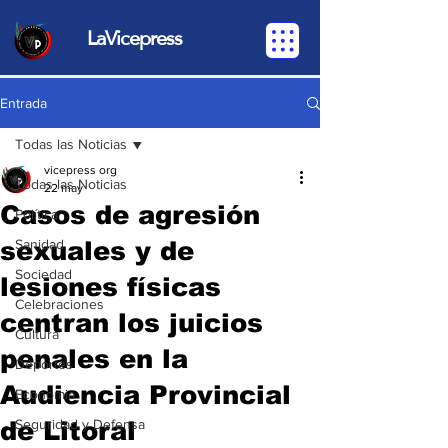
LaVicepress
Entrada
Todas las Noticias
vicepress org
Todas las Noticias
22 may
Casos de agresión
Política
sexuales y de
Sanidad
Sociedad
lesiones físicas
Celebraciones
centran los juicios
Cultura
penales en la
Deportes
Audiencia Provincial
Economia
de Litoral
Seguridad y Defensa