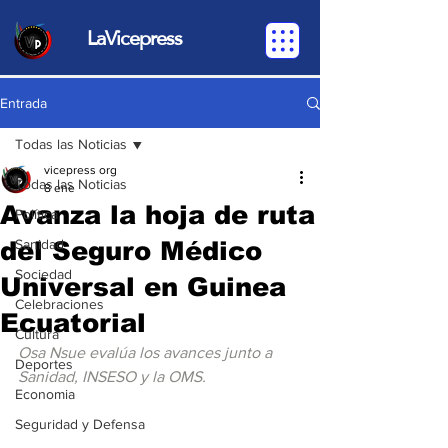
LaVicepress
Entrada
Todas las Noticias
vicepress org
Todas las Noticias
8 ene
Avanza la hoja de ruta
Política
del Seguro Médico
Sanidad
Sociedad
Universal en Guinea
Celebraciones
Ecuatorial
Cultura
Osa Nsue evalúa los avances junto a 
Deportes
Sanidad, INSESO y la OMS.
Economia
Seguridad y Defensa