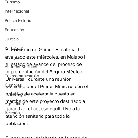
Turismo
Internacional
Politca Exterior
Educación
Justicia
INTERIOR
El Gobierno de Guinea Ecuatorial ha 
evaluado este miércoles, en Malabo II, 
Energia
el estado de avance del proceso de 
Asuntos Sociales
implementación del Seguro Médico 
Telecomunicación
Universal, durante una reunión 
Cumbres
presidida por el Primer Ministro, con el 
objetivo de acelerar la puesta en 
Tecnología
marcha de este proyecto destinado a 
Agricultura
garantizar el acceso equitativo a la 
Religión
atención sanitaria para toda la 
población. 