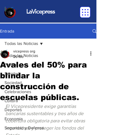
LaVicepress
Entrada
Todas las Noticias
vicepress org
Todas las Noticias
26 feb
Avales del 50% para
Política
blindar la
Sanidad
Sociedad
construcción de
Celebraciones
escuelas públicas.
Cultura
El Vicepresidente exige garantías 
Deportes
bancarias sustentables y tres años de 
Economia
cobertura obligatoria para evitar obras 
Seguridad y Defensa
inconclusas y proteger los fondos del 