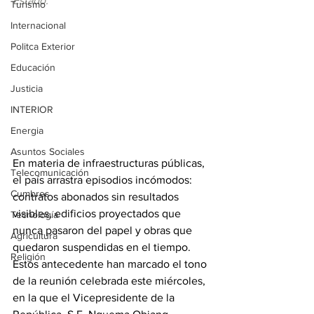
Estado.
Turismo
Internacional
Politca Exterior
Educación
Justicia
INTERIOR
Energia
Asuntos Sociales
En materia de infraestructuras públicas, 
Telecomunicación
el país arrastra episodios incómodos: 
Cumbres
contratos abonados sin resultados 
visibles, edificios proyectados que 
Tecnología
nunca pasaron del papel y obras que 
Agricultura
quedaron suspendidas en el tiempo. 
Religión
Estos antecedente han marcado el tono 
de la reunión celebrada este miércoles, 
en la que el Vicepresidente de la 