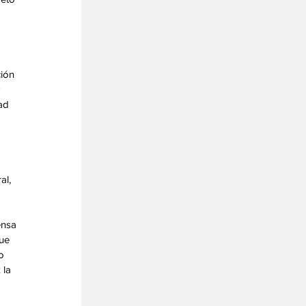
 
ión 
 
ad 
l, 
ensa 
ue 
o 
 la 