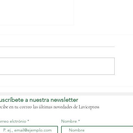
l Parlamento
omunitario, el
ribunal de Cuentas y
uscríbete a nuestra newsletter
a Comisión de la
CEMAC acuerdan
cibe en tu correo las últimas novedades de Lavicepress
rmonizar sus
nstrumentos jurídicos
rreo elctrónio
Nombre