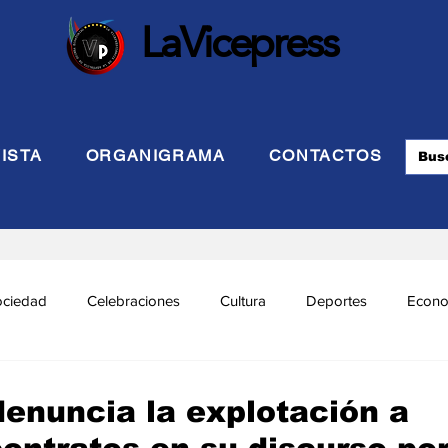
LaVicepress
ISTA
ORGANIGRAMA
CONTACTOS
ociedad
Celebraciones
Cultura
Deportes
Econo
cional
Politca Exterior
Educación
Justicia
INTE
denuncia la explotación a