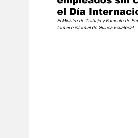
empleados sin c
Energia
Asuntos Sociales
Telecomuni
el Día Internaci
El Ministro de Trabajo y Fomento de Em
formal e informal de Guinea Ecuatorial.