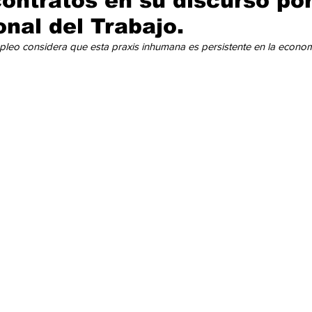
ontratos en su discurso po
cación
Cumbres
Tecnología
Agricultura
Religi
onal del Trabajo.
pleo considera que esta praxis inhumana es persistente en la econom