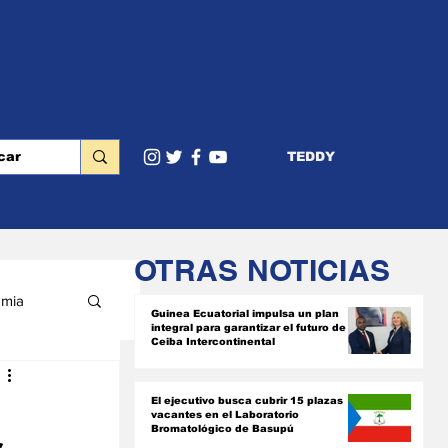
TEDDY
OTRAS NOTICIAS
mia
Guinea Ecuatorial impulsa un plan
integral para garantizar el futuro de
Ceiba Intercontinental
RIOR
El ejecutivo busca cubrir 15 plazas
vacantes en el Laboratorio
Bromatológico de Basupú