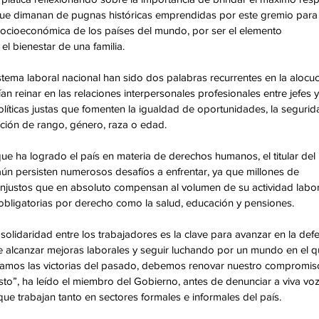
 que dimanan de pugnas históricas emprendidas por este gremio para
 socioeconómica de los países del mundo, por ser el elemento 
 el bienestar de una familia. 
istema laboral nacional han sido dos palabras recurrentes en la alocuc
n reinar en las relaciones interpersonales profesionales entre jefes y
ticas justas que fomenten la igualdad de oportunidades, la segurid
nción de rango, género, raza o edad. 
e ha logrado el país en materia de derechos humanos, el titular del 
n persisten numerosos desafíos a enfrentar, ya que millones de 
njustos que en absoluto compensan al volumen de su actividad labora
 obligatorias por derecho como la salud, educación y pensiones.
a solidaridad entre los trabajadores es la clave para avanzar en la def
 alcanzar mejoras laborales y seguir luchando por un mundo en el q
amos las victorias del pasado, debemos renovar nuestro compromis
sto”, ha leído el miembro del Gobierno, antes de denunciar a viva voz
ue trabajan tanto en sectores formales e informales del país. 