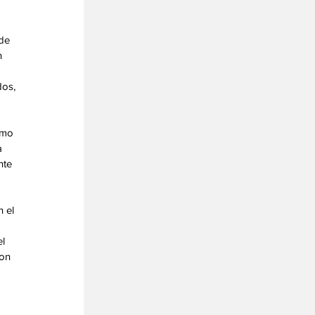
de 
 
os, 
omo 
 
nte 
 el 
l 
on 