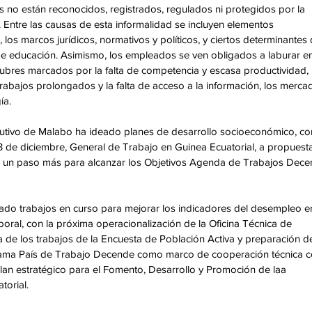
es no están reconocidos, registrados, regulados ni protegidos por la 
al. Entre las causas de esta informalidad se incluyen elementos 
los marcos jurídicos, normativos y políticos, y ciertos determinantes 
de educación. Asimismo, los empleados se ven obligados a laburar en
lubres marcados por la falta de competencia y escasa productividad, 
trabajos prolongados y la falta de acceso a la información, los mercad
ía.
jecutivo de Malabo ha ideado planes de desarrollo socioeconómico, c
 3 de diciembre, General de Trabajo en Guinea Ecuatorial, a propuesta
ye un paso más para alcanzar los Objetivos Agenda de Trabajos Dece
mado trabajos en curso para mejorar los indicadores del desempleo en
boral, con la próxima operacionalización de la Oficina Técnica de 
de los trabajos de la Encuesta de Población Activa y preparación de
ograma País de Trabajo Decende como marco de cooperación técnica c
lan estratégico para el Fomento, Desarrollo y Promoción de laa 
orial. 