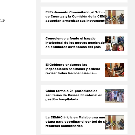
r
ón
El Parlamento Comunitario, el Tribunal
de Cuentas y la Comisión de la CEMAC
ía 
acuerdan armonizar sus instrumentos
jurídicos
Conociendo a fondo el bagaje
intelectual de los nuevos nombrados
en entidades autónomas del país ‎
El Gobierno endurece las
inspecciones sanitarias y ordena
revisar todas las licencias de
farmacias y clínicas
China forma a 21 profesionales
sanitarios de Guinea Ecuatorial en
gestión hospitalaria
La CEMAC inicia en Malabo una nueva
etapa para coordinar el control de sus
recursos comunitarios