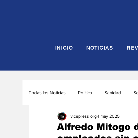
INICIO
NOTICIAS
REV
Todas las Noticias
Política
Sanidad
S
vicepress org
1 may 2025
Seguridad y Defensa
Turismo
Interna
Alfredo Mitogo 