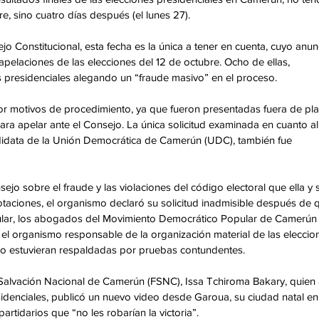
e, sino cuatro días después (el lunes 27). 
o Constitucional, esta fecha es la única a tener en cuenta, cuyo anun
apelaciones de las elecciones del 12 de octubre. Ocho de ellas, 
es presidenciales alegando un “fraude masivo” en el proceso.  
or motivos de procedimiento, ya que fueron presentadas fuera de pla
para apelar ante el Consejo. La única solicitud examinada en cuanto al
idata de la Unión Democrática de Camerún (UDC), también fue 
jo sobre el fraude y las violaciones del código electoral que ella y 
taciones, el organismo declaró su solicitud inadmisible después de 
ular, los abogados del Movimiento Democrático Popular de Camerún
 el organismo responsable de la organización material de las eleccio
o estuvieran respaldadas por pruebas contundentes.
de Salvación Nacional de Camerún (FSNC), Issa Tchiroma Bakary, quien
idenciales, publicó un nuevo video desde Garoua, su ciudad natal en 
artidarios que “no les robarían la victoria”. 