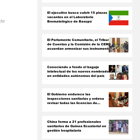
ón
El ejecutivo busca cubrir 15 plazas
vacantes en el Laboratorio
de 
Bromatológico de Basupú
El Parlamento Comunitario, el Tribunal
de Cuentas y la Comisión de la CEMAC
acuerdan armonizar sus instrumentos
jurídicos
Conociendo a fondo el bagaje
intelectual de los nuevos nombrados
en entidades autónomas del país ‎
El Gobierno endurece las
inspecciones sanitarias y ordena
revisar todas las licencias de
farmacias y clínicas
China forma a 21 profesionales
sanitarios de Guinea Ecuatorial en
gestión hospitalaria