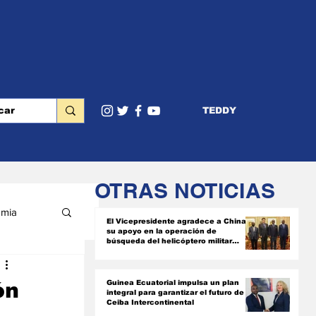
TEDDY
OTRAS NOTICIAS
mia
El Vicepresidente agradece a China
su apoyo en la operación de
búsqueda del helicóptero militar
siniestrado
RIOR
ón
Guinea Ecuatorial impulsa un plan
integral para garantizar el futuro de
Ceiba Intercontinental