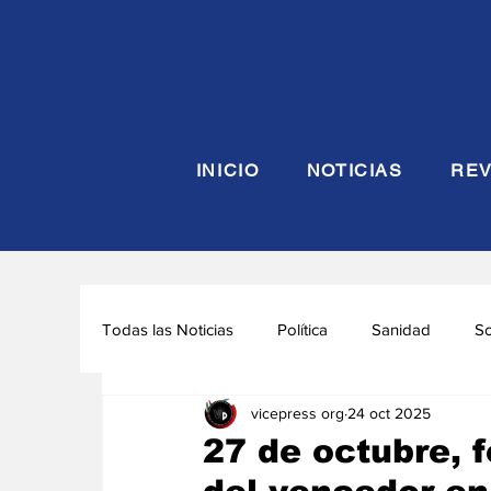
INICIO
NOTICIAS
REV
Todas las Noticias
Política
Sanidad
S
vicepress org
24 oct 2025
Seguridad y Defensa
Turismo
Interna
27 de octubre, f