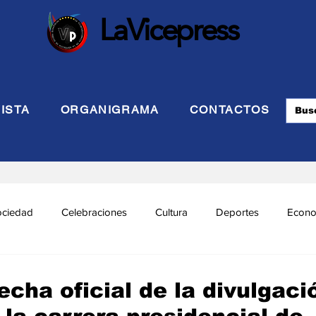
LaVicepress
ISTA
ORGANIGRAMA
CONTACTOS
ociedad
Celebraciones
Cultura
Deportes
Econo
cional
Politca Exterior
Educación
Justicia
INTE
echa oficial de la divulgaci