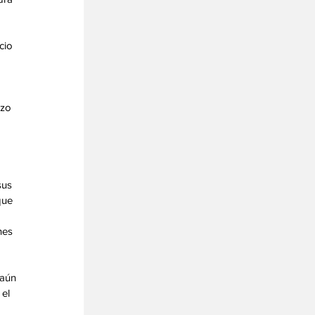
cio 
zo 
 
sus 
que 
 
nes
 aún 
el 