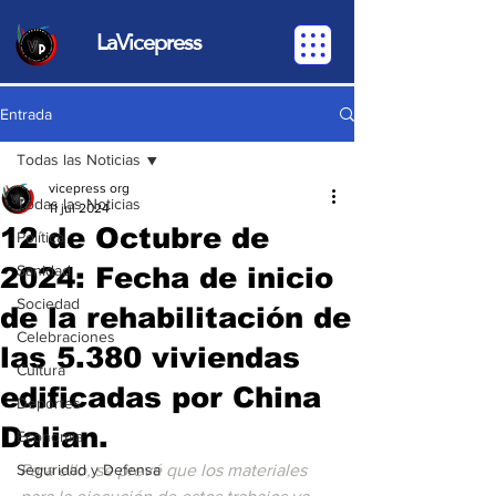
LaVicepress
Entrada
Todas las Noticias
vicepress org
Todas las Noticias
11 jul 2024
12 de Octubre de
Política
2024: Fecha de inicio
Sanidad
Sociedad
de la rehabilitación de
Celebraciones
las 5.380 viviendas
Cultura
edificadas por China
Deportes
Dalian.
Economia
Seguridad y Defensa
Para ello, se prevé que los materiales 