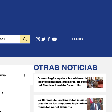
TEDDY
OTRAS NOTICIAS
mia
Obono Angüe apela a la colaboración
institucional para agilizar la ejecución
del Plan Nacional de Desarrollo
RIOR
La Cámara de los Diputados inicia el
estudio de los proyectos legislativos
remitidos por el Gobierno