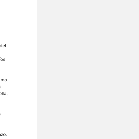
del 
íos 
omo 
o 
llo, 
 
azo.