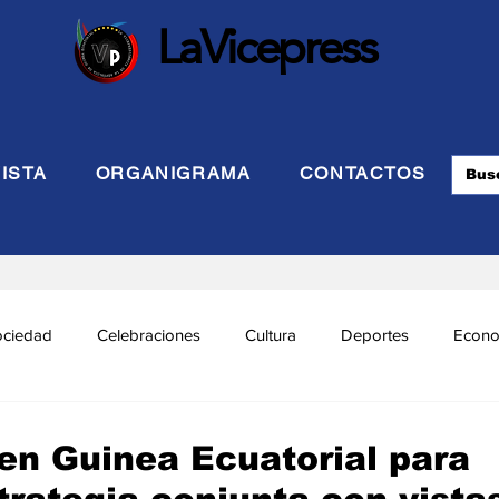
LaVicepress
ISTA
ORGANIGRAMA
CONTACTOS
ociedad
Celebraciones
Cultura
Deportes
Econo
cional
Politca Exterior
Educación
Justicia
INTE
 en Guinea Ecuatorial para