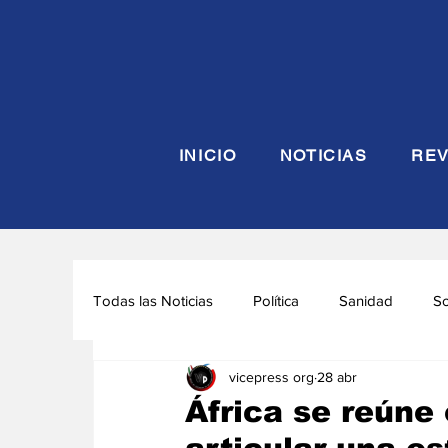
INICIO
NOTICIAS
REV
Todas las Noticias
Política
Sanidad
S
vicepress org
28 abr
Seguridad y Defensa
Turismo
Interna
África se reúne