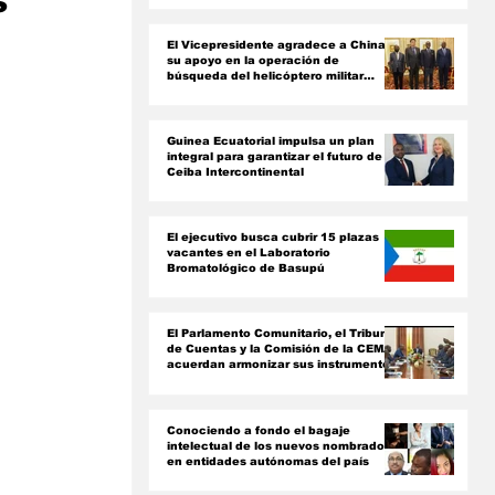
s
ón
El Vicepresidente agradece a China
su apoyo en la operación de
búsqueda del helicóptero militar
siniestrado
Guinea Ecuatorial impulsa un plan
integral para garantizar el futuro de
Ceiba Intercontinental
El ejecutivo busca cubrir 15 plazas
vacantes en el Laboratorio
Bromatológico de Basupú
El Parlamento Comunitario, el Tribunal
de Cuentas y la Comisión de la CEMAC
acuerdan armonizar sus instrumentos
jurídicos
Conociendo a fondo el bagaje
intelectual de los nuevos nombrados
en entidades autónomas del país ‎