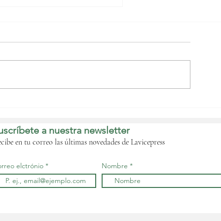
uinea Ecuatorial
cude a llamada de la
9ª Sesión del Consejo
uscríbete a nuestra newsletter
jecutivo de la UA en
tiopía
cibe en tu correo las últimas novedades de Lavicepress
rreo elctrónio
Nombre