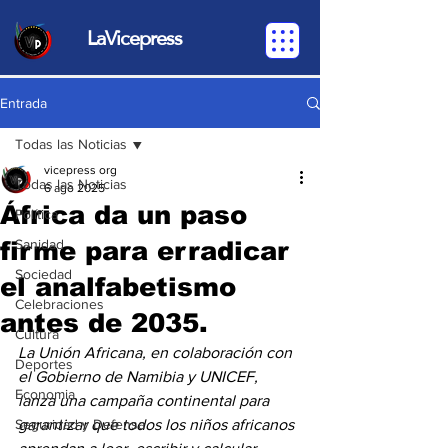
LaVicepress
Entrada
Todas las Noticias
vicepress org
Todas las Noticias
6 ago 2025
África da un paso
Política
firme para erradicar
Sanidad
Sociedad
el analfabetismo
Celebraciones
antes de 2035.
Cultura
La
Unión Africana, en colaboración con 
Deportes
el Gobierno de Namibia y UNICEF, 
Economia
lanza una campaña continental para 
Seguridad y Defensa
garantizar que todos los niños africanos 