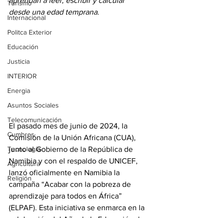
aprendan a leer, escribir y calcular 
Turismo
desde una edad temprana
. 
Internacional
Politca Exterior
Educación
Justicia
INTERIOR
Energia
Asuntos Sociales
Telecomunicación
El pasado mes de junio de 2024, la 
Cumbres
Comisión de la Unión Africana (CUA), 
junto al Gobierno de la República de 
Tecnología
Namibia y con el respaldo de UNICEF, 
Agricultura
lanzó oficialmente en Namibia la 
Religión
campaña “Acabar con la pobreza de 
aprendizaje para todos en África” 
(ELPAF). Esta iniciativa se enmarca en la 