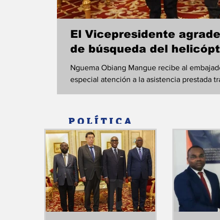
El Vicepresidente agrade
de búsqueda del helicópte
Nguema Obiang Mangue recibe al embajador
especial atención a la asistencia prestada t
prestada por la República Popular China en
este año en Guinea Ecuatorial centró buena 
S.E. Nguema Obiang Mangue, concedió este
POLÍTICA