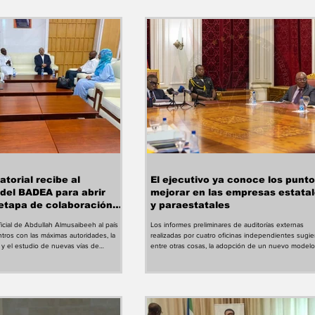
torial recibe al
El ejecutivo ya conoce los punto
 del BADEA para abrir
mejorar en las empresas estata
etapa de colaboración
y paraestatales
oficial de Abdullah Almusaibeeh al país
Los informes preliminares de auditorías externas
ros con las máximas autoridades, la
realizadas por cuatro oficinas independientes sugie
 y el estudio de nuevas vías de
entre otras cosas, la adopción de un nuevo model
proyectos nacionales. La llegada del
gobernanza. En una sesión de trabajo presidida por
nco Árabe para el Desarrollo
Vicepresidente de la República este miércoles, 29 
ica (BADEA), Abdullah Almusaibeeh,
julio, S.E. Nguema OBIANG MANGUE ha recibido los
omento en las relaciones entre esta
informes preliminares elaborados por diferentes ofi
era multilateral y la República de Guinea
de auditoría externa sobre el estado y el funcionam
plazamiento al país, el domingo 2 de
de las empresas paraestatales del país. ‎ ‎Durante l