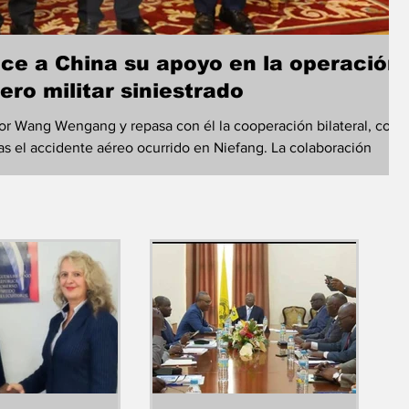
ce a China su apoyo en la operación
ro militar siniestrado
 Wang Wengang y repasa con él la cooperación bilateral, con
ras el accidente aéreo ocurrido en Niefang. La colaboración
 una de las operaciones de rescate más complejas registradas
parte de la audiencia que el Vicepresidente de la República,
 jueves al embajador chino ac