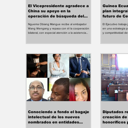
El Vicepresidente agradece a
Guinea Ecua
China su apoyo en la
plan integra
operación de búsqueda del
futuro de Ce
helicóptero militar siniestrado
Intercontine
Nguema Obiang Mangue recibe al embajador
El Ejecutivo trabaja
Wang Wengang y repasa con él la cooperación
en una estrategia pa
bilateral, con especial atención a la asistencia
y competitividad de 
prestada tras el accidente aéreo ocurrido en
Gobierno ecuatogu
Niefang. La colaboración prestada por la
la transformación d
República Popular China en una de las
el apoyo de Luftha
operaciones de rescate más complejas
de un proceso orien
registradas este año en Guinea Ecuatorial centró
sostenibilidad de la
buena parte de la audiencia que el
aumentar su atracti
Vicepresidente de la República, S.E. Nguema
socios estratégicos
Obiang Mangue, concedió este jueves al
partes han celebr
embajador chino ac
Conociendo a fondo el bagaje
Diputados r
intelectual de los nuevos
creación de
nombrados en entidades
honoríficos
autónomas del país ‎
influyan en 