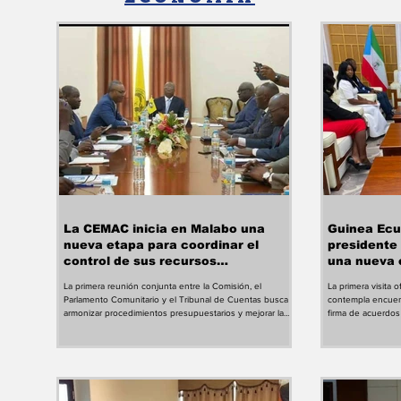
La CEMAC inicia en Malabo una
Guinea Ecua
nueva etapa para coordinar el
presidente
control de sus recursos
una nueva 
comunitarios
financiera
La primera reunión conjunta entre la Comisión, el
La primera visita 
Parlamento Comunitario y el Tribunal de Cuentas busca
contempla encuent
armonizar procedimientos presupuestarios y mejorar la
firma de acuerdos
rendición de cuentas en el bloque regional. La capital
financiación para 
ecuatoguineana se ha convertido en el escenario del
presidente del Ba
primer encuentro conjunto entre los tres principales
Económico en Áfr
órganos de la Comunidad Económica y Monetaria de
marca un nuevo m
África Central (CEMAC), una cita que abre un nuevo
institución financi
espacio de trabajo orientado a coordinar los mecanismos
Ecuatorial. Su des