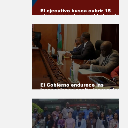
El ejecutivo busca cubrir 15
plazas vacantes en el Laboratorio
Bromatológico de Basupú
El Gobierno endurece las
inspecciones sanitarias y ordena
revisar todas las licencias de
farmacias y clínicas