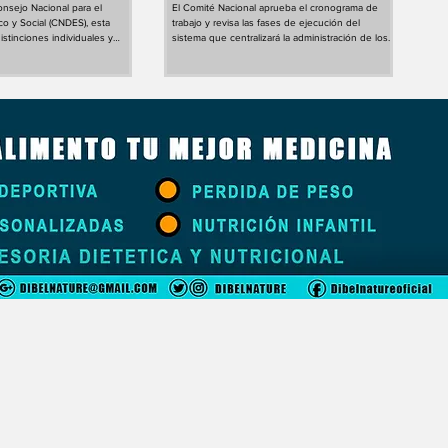
nsejo Nacional para el
El Comité Nacional aprueba el cronograma de
ico del país
o y Social (CNDES), esta
trabajo y revisa las fases de ejecución del
istinciones individuales y
sistema que centralizará la administración de los
ra Baja ha adoptado una
recursos financieros del Estado. La
a a tal efecto. La sede
transformación del sistema de administración de
mudi, en la ciudad de Bata,
los recursos públicos continúa avanzando con la
iércoles la sesión plenaria
definición de los próximos pasos para la puesta
tados han adoptado el orden
en funcionamiento de la Cuenta Única del
ne los temas que serán
Tesoro (CUT). Con este propósito, el Comité
el segundo periodo ordinario
Nacional de la CUT celebró este miércoles una
pondiente al pre
reunión de trabajo en la Presid