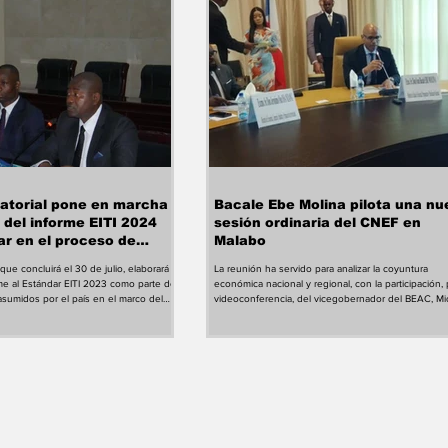
atorial pone en marcha
Bacale Ebe Molina pilota una nu
a del informe EITI 2024
sesión ordinaria del CNEF en
ar en el proceso de
Malabo
la iniciativa
 que concluirá el 30 de julio, elaborará
La reunión ha servido para analizar la coyuntura
al
me al Estándar EITI 2023 como parte de
económica nacional y regional, con la participación, 
sumidos por el país en el marco del
videoconferencia, del vicegobernador del BEAC, Mi
ado del Personal con el FMI. La
Dzombala. El Comité Nacional Económico y Financi
forme EITI Guinea Ecuatorial 2024 ya
(CNEF) de la República de Guinea Ecuatorial celebr
n el inicio de la misión de auditoría, el
este lunes, 27 de julio, una sesión ordinaria en
a nueva etapa dentro del proceso de
modalidad presencial y por videoconferencia, presi
ativa para la Transparencia de las
por el presidente estatutario del órgano, Iván Bacal
as (EITI), un trabajo
Molina. La reunión ha contado igualmente con la par