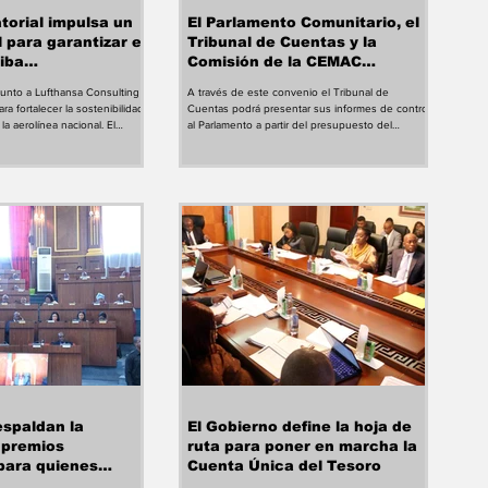
torial impulsa un
El Parlamento Comunitario, el
l para garantizar el
Tribunal de Cuentas y la
iba
Comisión de la CEMAC
ntal
acuerdan armonizar sus
 junto a Lufthansa Consulting
A través de este convenio el Tribunal de
instrumentos jurídicos
ra fortalecer la sostenibilidad
Cuentas podrá presentar sus informes de control
la aerolínea nacional. El
al Parlamento a partir del presupuesto del
ineano continúa impulsando
presente ejercicio, entre otras acciones
e Ceiba Intercontinental con
comunitarias. El segundo período del Parlamento
nsa Consulting, en el marco
de la Comunidad Económica y Monetaria de
tado a garantizar la
África Central (CEMAC) ha finalizado este pasado
 aerolínea nacional y
miércoles con los trabajos de la reunión tripartita
vo para futuros inversores y
entre la Comisión, el Parlamento y el Tribunal de
. Con este propósito, ambas
Cuentas de la CEMAC, con la adopción de
recomendaciones destinadas
espaldan la
El Gobierno define la hoja de
 premios
ruta para poner en marcha la
 para quienes
Cuenta Única del Tesoro
el desarrollo