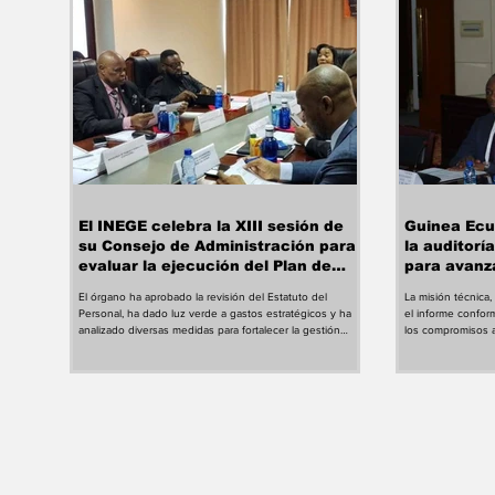
de sup
El INEGE celebra la XIII sesión de
Guinea Ecu
su Consejo de Administración para
la auditorí
evaluar la ejecución del Plan de
para avanz
Acción 2026
adhesión a 
El órgano ha aprobado la revisión del Estatuto del
La misión técnica,
internacion
Personal, ha dado luz verde a gastos estratégicos y ha
el informe confor
analizado diversas medidas para fortalecer la gestión
los compromisos a
institucional. El Consejo de Administración del Instituto
Programa Supervis
Nacional de Estadística de Guinea Ecuatorial (INEGE) ha
elaboración del In
celebrado su decimotercera sesión ordinaria para evaluar
está en marcha. Co
diferentes asuntos estratégicos relacionados con la
Gobierno abre un
gestión de la institución y el desarrollo de las acciones
adhesión a la Inici
contempladas en el Plan de Acción 2026.
Industrias Extractiv