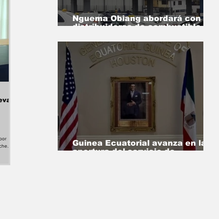
Nguema Obiang abordará con las
distribuidoras de combustible de
forma inminente la crisis que
afecta al país‎
eva
por
Guinea Ecuatorial avanza en la
chel
apertura del servicio de
ero
pasaportes en Houston
ó
dida
e Ebe
tic