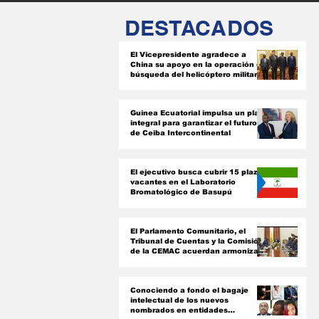
DESTACADOS
El Vicepresidente agradece a
China su apoyo en la operación de
búsqueda del helicóptero militar
siniestrado
Guinea Ecuatorial impulsa un plan
integral para garantizar el futuro
de Ceiba Intercontinental
El ejecutivo busca cubrir 15 plazas
vacantes en el Laboratorio
Bromatológico de Basupú
El Parlamento Comunitario, el
Tribunal de Cuentas y la Comisión
de la CEMAC acuerdan armonizar
sus instrumentos jurídicos
Conociendo a fondo el bagaje
intelectual de los nuevos
nombrados en entidades