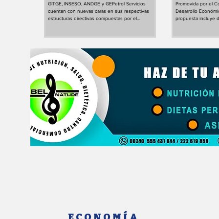
GITGE, INSESO, ANDGE y GEPetrol Servicios
Promovida por el Co
socioeconóm
cuentan con nuevas caras en sus respectivas
Desarrollo Económic
estructuras directivas compuestas por el
propuesta incluye d
Presidente de la República. Ha quedado
colectivas; la Cáma
oficialmente establecida una reorganización
Moción Parlamentari
administrativa en varios organismos e
parlamentaria de Bo
instituciones públicas del país este pasado
ha albergado este m
miércoles, 5 de agosto, tras la firma de una serie
en la que los dipu
de decretos sancionados por el Presidente de la
del día que contie
República, S.E. Obiang NGUEMA MBASOGO, que
debatidos durante 
introducen cambios en sus equipos directivos.
de sesiones corres
ECONOMÍA