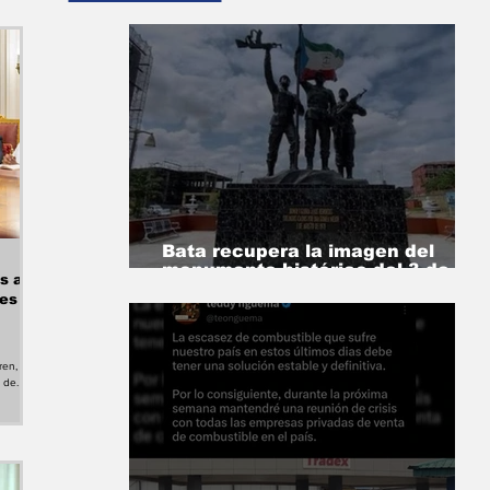
Bata recupera la imagen del
monumento histórico del 3 de
s a
Agosto de 1979
les
ren,
o de
 el
de
cinas
iento